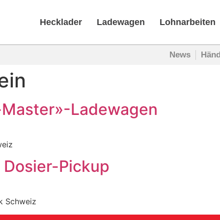
Hecklader
Ladewagen
Lohnarbeiten
News
Händ
ein
s-Master»-Ladewagen
weiz
t Dosier-Pickup
ik Schweiz