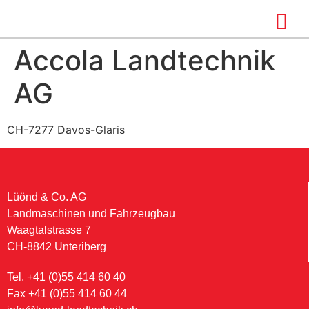
Accola Landtechnik
AG
CH-7277 Davos-Glaris
Lüönd & Co. AG
Landmaschinen und Fahrzeugbau
Waagtalstrasse 7
CH-8842 Unteriberg
Tel. +41 (0)55 414 60 40
Fax +41 (0)55 414 60 44