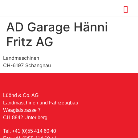
AD Garage Hänni
Fritz AG
Landmaschinen
CH-6197 Schangnau
Lüönd & Co. AG
Landmaschinen und Fahrzeugbau
Waagtalstrasse 7
CH-8842 Unteriberg
Tel. +41 (0)55 414 60 40