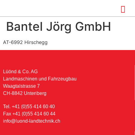
Bantel Jörg GmbH
AT-6992 Hirschegg
Lüönd & Co. AG
Landmaschinen und Fahrzeugbau
Waagtalstrasse 7
CH-8842 Unteriberg
Tel. +41 (0)55 414 60 40
Fax +41 (0)55 414 60 44
info@luond-landtechnik.ch