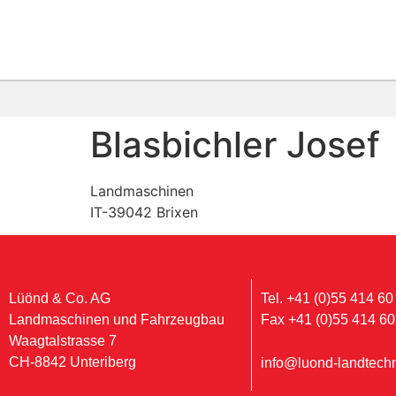
Blasbichler Josef
Landmaschinen
IT-39042 Brixen
Lüönd & Co. AG
Tel. +41 (0)55 414 60
Landmaschinen und Fahrzeugbau
Fax +41 (0)55 414 60
Waagtalstrasse 7
CH-8842 Unteriberg
info@luond-landtechn