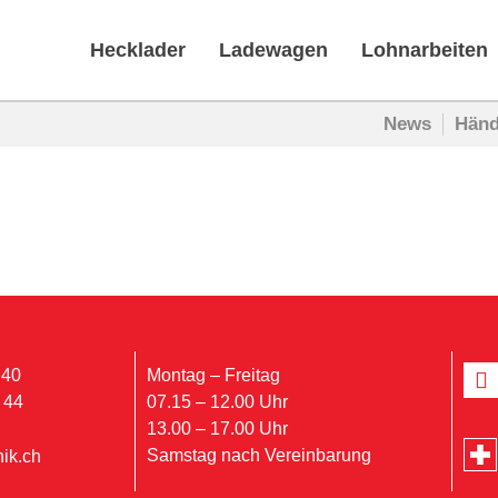
Hecklader
Ladewagen
Lohnarbeiten
News
Händ
 40
Montag – Freitag
 44
07.15 – 12.00 Uhr
13.00 – 17.00 Uhr
Samstag nach Vereinbarung
ik.ch