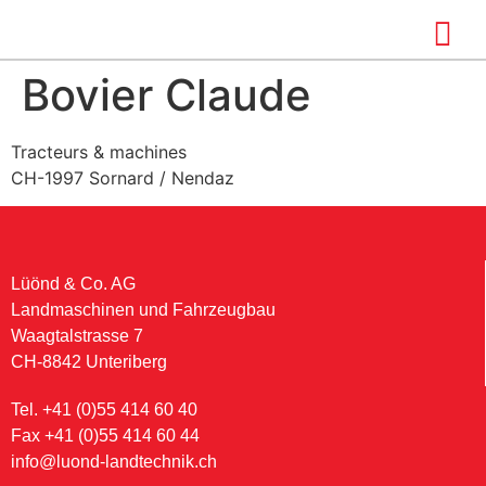
Bovier Claude
Tracteurs & machines
CH-1997 Sornard / Nendaz
Lüönd & Co. AG
Landmaschinen und Fahrzeugbau
Waagtalstrasse 7
CH-8842 Unteriberg
Tel. +41 (0)55 414 60 40
Fax +41 (0)55 414 60 44
info@luond-landtechnik.ch