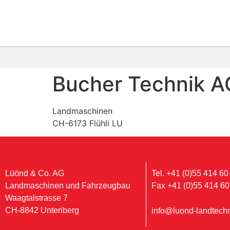
Bucher Technik A
Landmaschinen
CH-6173 Flühli LU
Lüönd & Co. AG
Tel. +41 (0)55 414 60
Landmaschinen und Fahrzeugbau
Fax +41 (0)55 414 60
Waagtalstrasse 7
CH-8842 Unteriberg
info@luond-landtechn