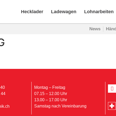
Hecklader
Ladewagen
Lohnarbeiten
News
Händ
G
 40
Montag – Freitag
 44
07.15 – 12.00 Uhr
13.00 – 17.00 Uhr
Samstag nach Vereinbarung
ik.ch