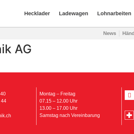
Hecklader
Ladewagen
Lohnarbeiten
News
Händ
ik AG
 40
Montag – Freitag
 44
07.15 – 12.00 Uhr
13.00 – 17.00 Uhr
Samstag nach Vereinbarung
ik.ch