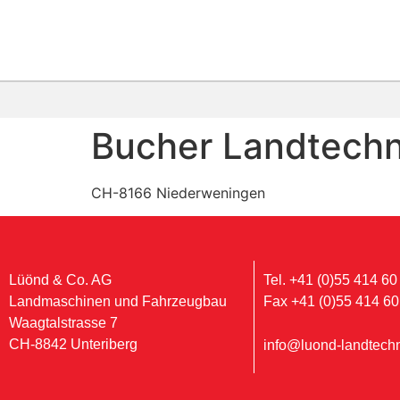
Bucher Landtechn
CH-8166 Niederweningen
Lüönd & Co. AG
Tel. +41 (0)55 414 60
Landmaschinen und Fahrzeugbau
Fax +41 (0)55 414 60
Waagtalstrasse 7
CH-8842 Unteriberg
info@luond-landtechn