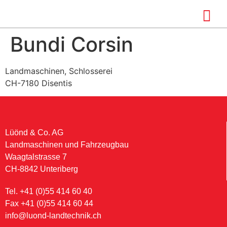
Bundi Corsin
Landmaschinen, Schlosserei
CH-7180 Disentis
Lüönd & Co. AG
Landmaschinen und Fahrzeugbau
Waagtalstrasse 7
CH-8842 Unteriberg
Tel. +41 (0)55 414 60 40
Fax +41 (0)55 414 60 44
info@luond-landtechnik.ch