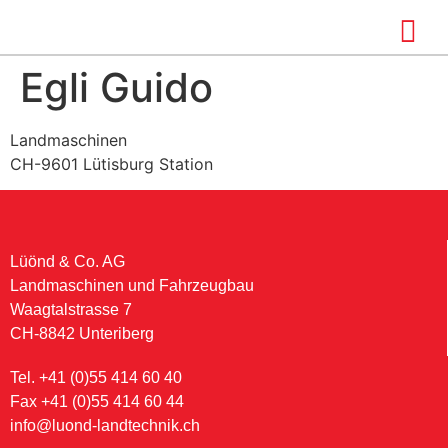
Egli Guido
Landmaschinen
CH-9601 Lütisburg Station
Lüönd & Co. AG
Landmaschinen und Fahrzeugbau
Waagtalstrasse 7
CH-8842 Unteriberg
Tel. +41 (0)55 414 60 40
Fax +41 (0)55 414 60 44
info@luond-landtechnik.ch