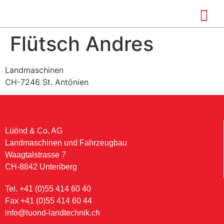
Flütsch Andres
Landmaschinen
CH-7246 St. Antönien
Lüönd & Co. AG
Landmaschinen und Fahrzeugbau
Waagtalstrasse 7
CH-8842 Unteriberg
Tel. +41 (0)55 414 60 40
Fax +41 (0)55 414 60 44
info@luond-landtechnik.ch