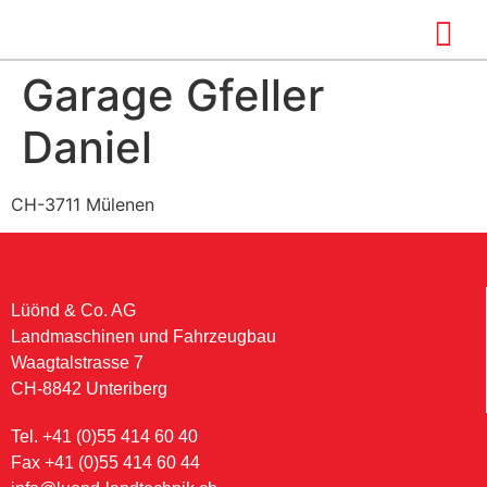
Garage Gfeller
Daniel
CH-3711 Mülenen
Lüönd & Co. AG
Landmaschinen und Fahrzeugbau
Waagtalstrasse 7
CH-8842 Unteriberg
Tel. +41 (0)55 414 60 40
Fax +41 (0)55 414 60 44