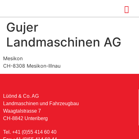
Gujer
Landmaschinen AG
Mesikon
CH-8308 Mesikon-Illnau
Lüönd & Co. AG
Landmaschinen und Fahrzeugbau
Waagtalstrasse 7
CH-8842 Unteriberg
Tel. +41 (0)55 414 60 40