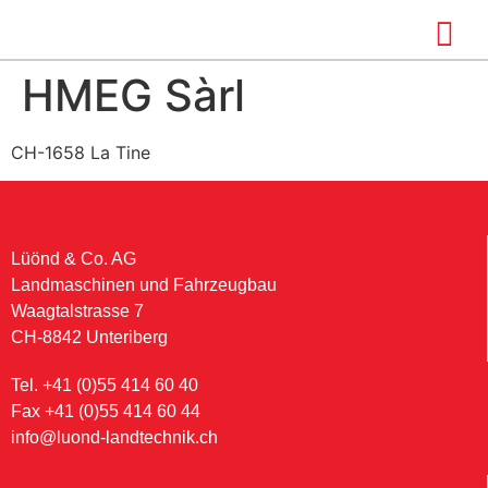
HMEG Sàrl
CH-1658 La Tine
Lüönd & Co. AG
Landmaschinen und Fahrzeugbau
Waagtalstrasse 7
CH-8842 Unteriberg
Tel. +41 (0)55 414 60 40
Fax +41 (0)55 414 60 44
info@luond-landtechnik.ch