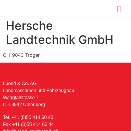
Hersche
Landtechnik GmbH
CH-9043 Trogen
Lüönd & Co. AG
Landmaschinen und Fahrzeugbau
Waagtalstrasse 7
CH-8842 Unteriberg
Tel. +41 (0)55 414 60 40
Fax +41 (0)55 414 60 44