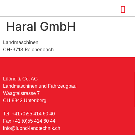
Haral GmbH
Landmaschinen
CH-3713 Reichenbach
Lüönd & Co. AG
Landmaschinen und Fahrzeugbau
Waagtalstrasse 7
CH-8842 Unteriberg
Tel. +41 (0)55 414 60 40
Fax +41 (0)55 414 60 44
info@luond-landtechnik.ch