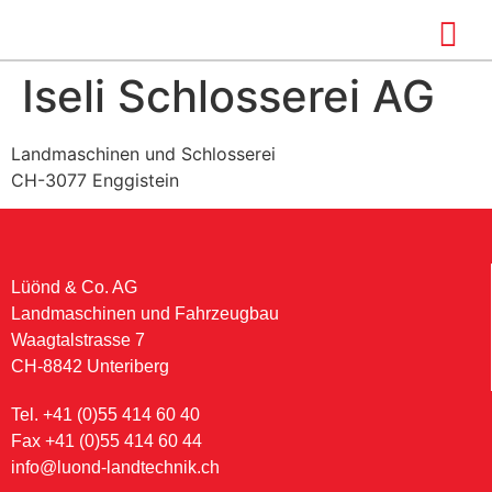
Iseli Schlosserei AG
Landmaschinen und Schlosserei
CH-3077 Enggistein
Lüönd & Co. AG
Landmaschinen und Fahrzeugbau
Waagtalstrasse 7
CH-8842 Unteriberg
Tel. +41 (0)55 414 60 40
Fax +41 (0)55 414 60 44
info@luond-landtechnik.ch