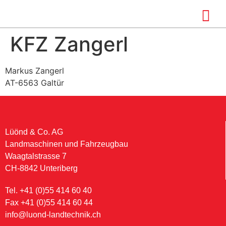
KFZ Zangerl
Markus Zangerl
AT-6563 Galtür
Lüönd & Co. AG
Landmaschinen und Fahrzeugbau
Waagtalstrasse 7
CH-8842 Unteriberg
Tel. +41 (0)55 414 60 40
Fax +41 (0)55 414 60 44
info@luond-landtechnik.ch