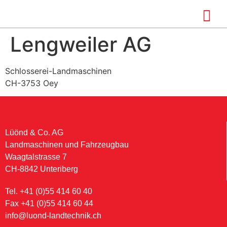
Lengweiler AG
Schlosserei-Landmaschinen
CH-3753 Oey
Lüönd & Co. AG
Landmaschinen und Fahrzeugbau
Waagtalstrasse 7
CH-8842 Unteriberg
Tel. +41 (0)55 414 60 40
Fax +41 (0)55 414 60 44
info@luond-landtechnik.ch