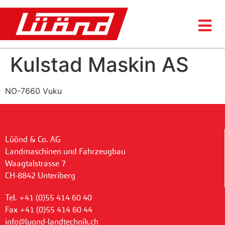
Kulstad Maskin AS
NO-7660 Vuku
Lüönd & Co. AG
Landmaschinen und Fahrzeugbau
Waagtalstrasse 7
CH-8842 Unteriberg
Tel. +41 (0)55 414 60 40
Fax +41 (0)55 414 60 44
info@luond-landtechnik.ch