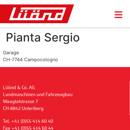
Pianta Sergio
Garage
CH-7744 Campocologno
Lüönd & Co. AG
Landmaschinen und Fahrzeugbau
Waagtalstrasse 7
CH-8842 Unteriberg
Tel. +41 (0)55 414 60 40
Fax +41 (0)55 414 60 44