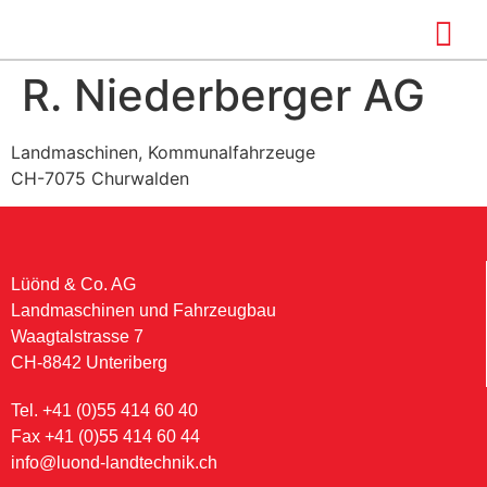
R. Niederberger AG
Landmaschinen, Kommunalfahrzeuge
CH-7075 Churwalden
Lüönd & Co. AG
Landmaschinen und Fahrzeugbau
Waagtalstrasse 7
CH-8842 Unteriberg
Tel. +41 (0)55 414 60 40
Fax +41 (0)55 414 60 44
info@luond-landtechnik.ch