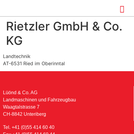
Rietzler GmbH & Co.
KG
Landtechnik
AT-6531 Ried im Oberinntal
Lüönd & Co. AG
Landmaschinen und Fahrzeugbau
Waagtalstrasse 7
CH-8842 Unteriberg
Tel. +41 (0)55 414 60 40