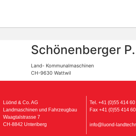
Schönenberger P
Land- Kommunalmaschinen
CH-9630 Wattwil
Lüönd & Co. AG
Tel. +41 (0)55 414 60
Landmaschinen und Fahrzeugbau
Fax +41 (0)55 414 60
Waagtalstrasse 7
CH-8842 Unteriberg
info@luond-landtechn