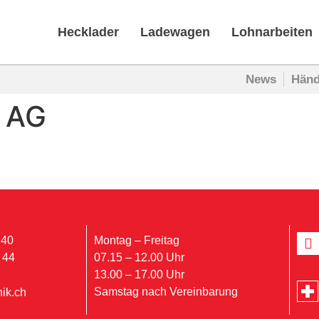
Hecklader
Ladewagen
Lohnarbeiten
News
Händ
. AG
 40
Montag – Freitag
 44
07.15 – 12.00 Uhr
13.00 – 17.00 Uhr
Samstag nach Vereinbarung
ik.ch