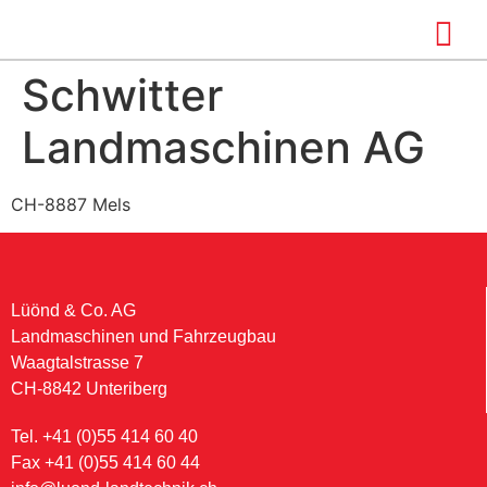
Schwitter
Landmaschinen AG
CH-8887 Mels
Lüönd & Co. AG
Landmaschinen und Fahrzeugbau
Waagtalstrasse 7
CH-8842 Unteriberg
Tel. +41 (0)55 414 60 40
Fax +41 (0)55 414 60 44