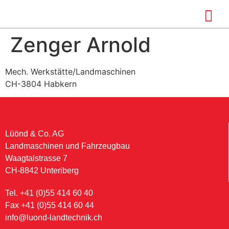
Zenger Arnold
Mech. Werkstätte/Landmaschinen
CH-3804 Habkern
Lüönd & Co. AG
Landmaschinen und Fahrzeugbau
Waagtalstrasse 7
CH-8842 Unteriberg
Tel. +41 (0)55 414 60 40
Fax +41 (0)55 414 60 44
info@luond-landtechnik.ch