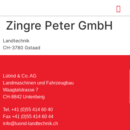
Zingre Peter GmbH
Landtechnik
CH-3780 Gstaad
Lüönd & Co. AG
Landmaschinen und Fahrzeugbau
Waagtalstrasse 7
CH-8842 Unteriberg
Tel. +41 (0)55 414 60 40
Fax +41 (0)55 414 60 44
info@luond-landtechnik.ch