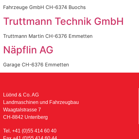
Fahrzeuge GmbH CH-6374 Buochs
Truttmann Technik GmbH
Truttmann Martin CH-6376 Emmetten
Näpflin AG
Garage CH-6376 Emmetten
Lüönd & Co. AG
Landmaschinen und Fahrzeugbau
Waagtalstrasse 7
CH-8842 Unteriberg
Tel. +41 (0)55 414 60 40
Fax +41 (0)55 414 60 44