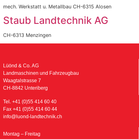
mech. Werkstatt u. Metallbau CH-6315 Alosen
Staub Landtechnik AG
CH-6313 Menzingen
Lüönd & Co. AG
Landmaschinen und Fahrzeugbau
Waagtalstrasse 7
CH-8842 Unteriberg
Tel. +41 (0)55 414 60 40
Fax +41 (0)55 414 60 44
info@luond-landtechnik.ch
Montag – Freitag